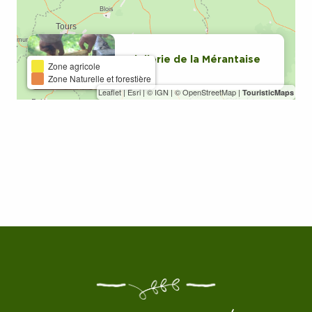
Miellerie de la Mérantaise
Zone agricole
Zone Naturelle et forestière
Leaflet
|
Esri
|
© IGN
|
© OpenStreetMap
|
TouristicMaps