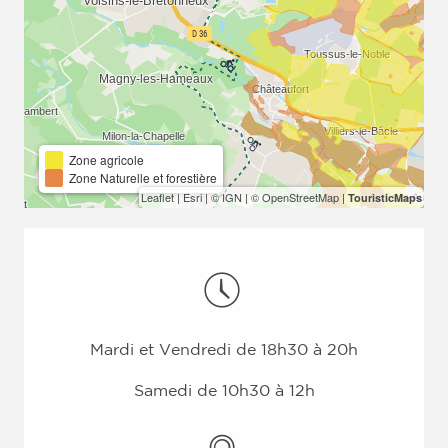
Zone agricole
Zone Naturelle et forestière
Leaflet
|
Esri
|
© IGN
|
© OpenStreetMap
|
TouristicMaps
Mardi et Vendredi de 18h30 à 20h
Samedi de 10h30 à 12h