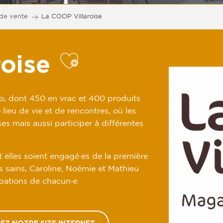
 de vente
La COOP Villaroise
roise
o, dont 450 en vrac et 400 produits
 lieu de vie et de rencontres, où les
rses mais aussi participer à différentes
et elles soient engagé·es de la première
 sains, Caroline, Noémie et Mathieu
pations de chacun·e.