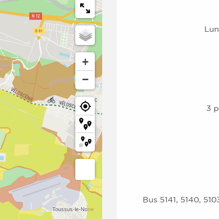
Lun
+
−
3 p
Bus 5141, 5140, 5103