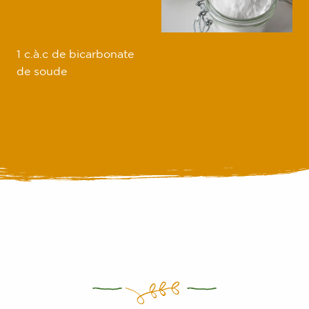
1 c.à.c de bicarbonate
de soude