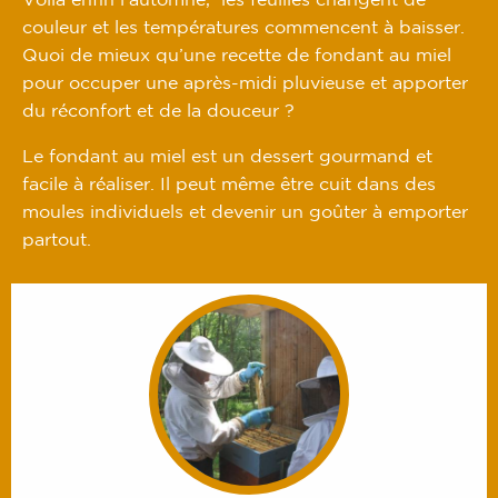
Voilà enfin l’automne, les feuilles changent de
couleur et les températures commencent à baisser.
Quoi de mieux qu’une recette de fondant au miel
pour occuper une après-midi pluvieuse et apporter
du réconfort et de la douceur ?
Le fondant au miel est un dessert gourmand et
facile à réaliser. Il peut même être cuit dans des
moules individuels et devenir un goûter à emporter
partout.